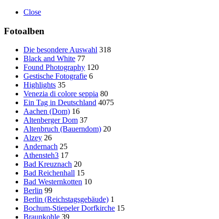
Close
Fotoalben
Die besondere Auswahl
318
Black and White
77
Found Photography
120
Gestische Fotografie
6
Highlights
35
Venezia di colore seppia
80
Ein Tag in Deutschland
4075
Aachen (Dom)
16
Altenberger Dom
37
Altenbruch (Bauerndom)
20
Alzey
26
Andernach
25
Athensteh3
17
Bad Kreuznach
20
Bad Reichenhall
15
Bad Westernkotten
10
Berlin
99
Berlin (Reichstagsgebäude)
1
Bochum-Stiepeler Dorfkirche
15
Braunkohle
39