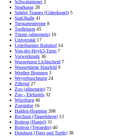
Schwimmoper
2
Sparkasse
28
Sphère Trames (Gitterkugel)
5
Stah3halle
41
Tiergartentreppe
8
Toelleturm
45
Türme (allgemein)
10
Universität
17
Unterbarmer Bahnhof
14
Von-der-Heyh3-Turm
7
Vorwerkpark
36
Wasserturm Lichtscheid
7
Wassertürme Hatzfeld
9
Werther Brunnen
3
Weyerbuschturm
24
Zillertal
27
Zoo (allgemein)
72
Zoo - Elefantös
32
Würzburg
46
Zugspitze
16
Halden-Hopping
208
Bochum (Tippelsberg)
13
Bottrop (Haniel)
31
Bottrop (Tetraeder)
40
Duisburg (Tiger and Turtle)
38