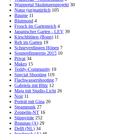
Wuppertal Skulpturenprojekt
30
Natur (un)natürlich
105
Bäume
11
Blutmond
4
Frosch im Gartenteich
4
Japanischer Garten - LEV
39
Kirschblüten (Bonn)
11
Reh im Garten
19
Schneverdingen Höpen
7
Sonnenfinsternis 2015
10
Privat
34
Makro
15
Teddy-Community
19
Special Shooting
119
Flachwassershooting
7
Gabriela mit Blitz
12
Maja mit Studio-Licht
26
Noir
11
Porträt mit Gina
20
Steampunk
27
Zeppelin-NT
16
Stippvisite
252
Braunau (A)
29
Delft (NL)
34
Innsbruck (A)
48