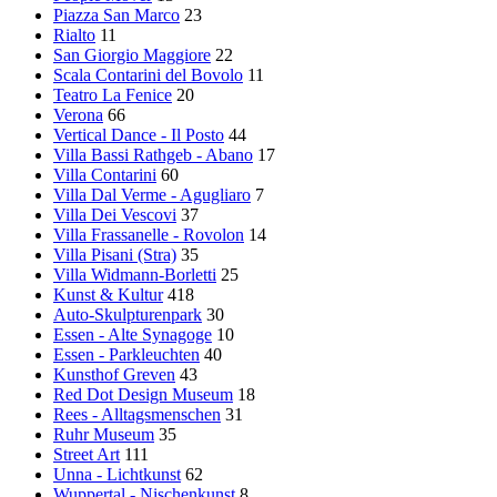
Piazza San Marco
23
Rialto
11
San Giorgio Maggiore
22
Scala Contarini del Bovolo
11
Teatro La Fenice
20
Verona
66
Vertical Dance - Il Posto
44
Villa Bassi Rathgeb - Abano
17
Villa Contarini
60
Villa Dal Verme - Agugliaro
7
Villa Dei Vescovi
37
Villa Frassanelle - Rovolon
14
Villa Pisani (Stra)
35
Villa Widmann-Borletti
25
Kunst & Kultur
418
Auto-Skulpturenpark
30
Essen - Alte Synagoge
10
Essen - Parkleuchten
40
Kunsthof Greven
43
Red Dot Design Museum
18
Rees - Alltagsmenschen
31
Ruhr Museum
35
Street Art
111
Unna - Lichtkunst
62
Wuppertal - Nischenkunst
8