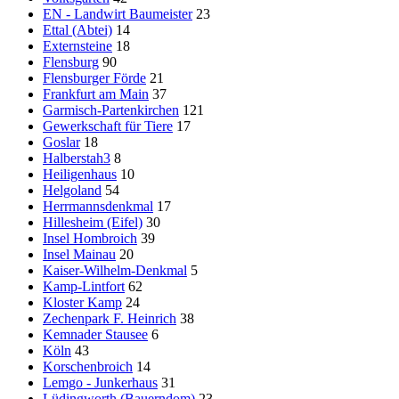
EN - Landwirt Baumeister
23
Ettal (Abtei)
14
Externsteine
18
Flensburg
90
Flensburger Förde
21
Frankfurt am Main
37
Garmisch-Partenkirchen
121
Gewerkschaft für Tiere
17
Goslar
18
Halberstah3
8
Heiligenhaus
10
Helgoland
54
Herrmannsdenkmal
17
Hillesheim (Eifel)
30
Insel Hombroich
39
Insel Mainau
20
Kaiser-Wilhelm-Denkmal
5
Kamp-Lintfort
62
Kloster Kamp
24
Zechenpark F. Heinrich
38
Kemnader Stausee
6
Köln
43
Korschenbroich
14
Lemgo - Junkerhaus
31
Lüdingworth (Bauerndom)
23