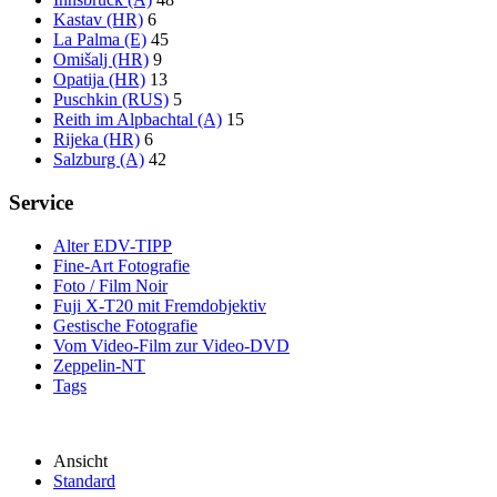
Kastav (HR)
6
La Palma (E)
45
Omišalj (HR)
9
Opatija (HR)
13
Puschkin (RUS)
5
Reith im Alpbachtal (A)
15
Rijeka (HR)
6
Salzburg (A)
42
Service
Alter EDV-TIPP
Fine-Art Fotografie
Foto / Film Noir
Fuji X-T20 mit Fremdobjektiv
Gestische Fotografie
Vom Video-Film zur Video-DVD
Zeppelin-NT
Tags
Ansicht
Standard