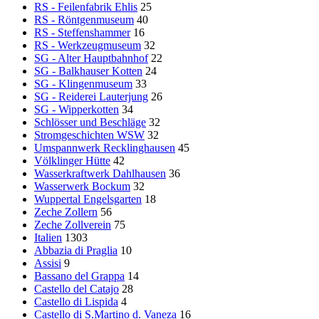
RS - Feilenfabrik Ehlis
25
RS - Röntgenmuseum
40
RS - Steffenshammer
16
RS - Werkzeugmuseum
32
SG - Alter Hauptbahnhof
22
SG - Balkhauser Kotten
24
SG - Klingenmuseum
33
SG - Reiderei Lauterjung
26
SG - Wipperkotten
34
Schlösser und Beschläge
32
Stromgeschichten WSW
32
Umspannwerk Recklinghausen
45
Völklinger Hütte
42
Wasserkraftwerk Dahlhausen
36
Wasserwerk Bockum
32
Wuppertal Engelsgarten
18
Zeche Zollern
56
Zeche Zollverein
75
Italien
1303
Abbazia di Praglia
10
Assisi
9
Bassano del Grappa
14
Castello del Catajo
28
Castello di Lispida
4
Castello di S.Martino d. Vaneza
16