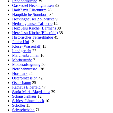
Friedhofskirche
39
Gaskessel Heckinghausen
35
Harh3 mit Elisenturm
28
Hauptkirche Sonnborn
34
Heckinghauser Zollbrücke
9
Herbringhauser Talsperre
14
Herz Jesu Kirche (Barmen)
38
Herz Jesu Kirche (Elberfeld)
38
Historisches Fernsehlabor
45
Junior Uni
12
Kluse (Wasserfall)
11
Landgericht
23
Märchenbrunnen
16
Moritzstraße
7
Motorradsegnung
50
Nordbahntrasse
138
Nordpark
24
Osterprozession
42
Ostersbaum
25
Rathaus Elberfeld
47
Sankt Maria Magdalena
39
Schauspielhaus
12
Schloss Lüntenbeck
10
Schöller
11
Schwebebahn
71