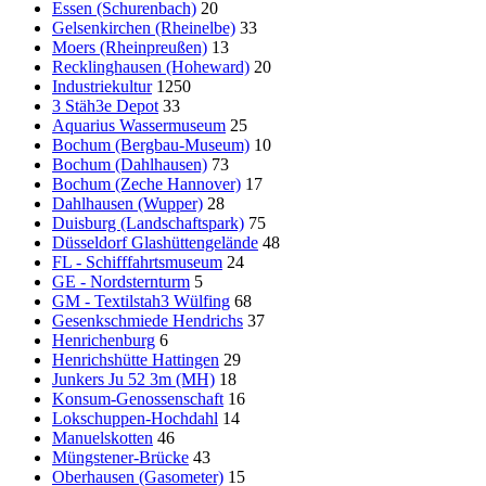
Essen (Schurenbach)
20
Gelsenkirchen (Rheinelbe)
33
Moers (Rheinpreußen)
13
Recklinghausen (Hoheward)
20
Industriekultur
1250
3 Stäh3e Depot
33
Aquarius Wassermuseum
25
Bochum (Bergbau-Museum)
10
Bochum (Dahlhausen)
73
Bochum (Zeche Hannover)
17
Dahlhausen (Wupper)
28
Duisburg (Landschaftspark)
75
Düsseldorf Glashüttengelände
48
FL - Schifffahrtsmuseum
24
GE - Nordsternturm
5
GM - Textilstah3 Wülfing
68
Gesenkschmiede Hendrichs
37
Henrichenburg
6
Henrichshütte Hattingen
29
Junkers Ju 52 3m (MH)
18
Konsum-Genossenschaft
16
Lokschuppen-Hochdahl
14
Manuelskotten
46
Müngstener-Brücke
43
Oberhausen (Gasometer)
15