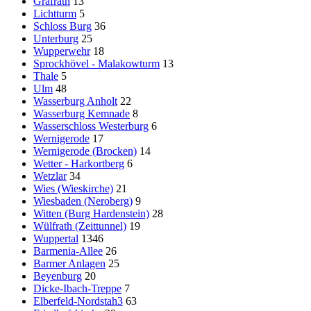
Gräfrath
13
Lichtturm
5
Schloss Burg
36
Unterburg
25
Wupperwehr
18
Sprockhövel - Malakowturm
13
Thale
5
Ulm
48
Wasserburg Anholt
22
Wasserburg Kemnade
8
Wasserschloss Westerburg
6
Wernigerode
17
Wernigerode (Brocken)
14
Wetter - Harkortberg
6
Wetzlar
34
Wies (Wieskirche)
21
Wiesbaden (Neroberg)
9
Witten (Burg Hardenstein)
28
Wülfrath (Zeittunnel)
19
Wuppertal
1346
Barmenia-Allee
26
Barmer Anlagen
25
Beyenburg
20
Dicke-Ibach-Treppe
7
Elberfeld-Nordstah3
63