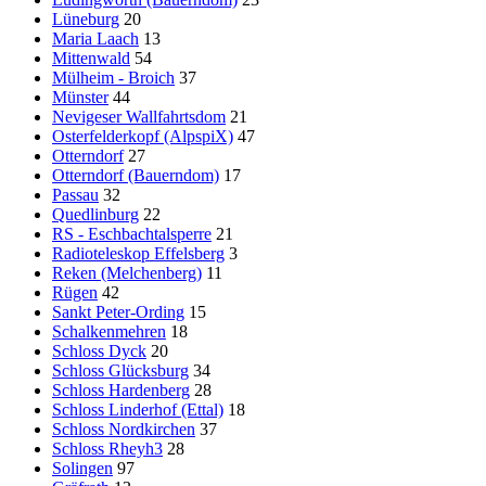
Lüneburg
20
Maria Laach
13
Mittenwald
54
Mülheim - Broich
37
Münster
44
Nevigeser Wallfahrtsdom
21
Osterfelderkopf (AlpspiX)
47
Otterndorf
27
Otterndorf (Bauerndom)
17
Passau
32
Quedlinburg
22
RS - Eschbachtalsperre
21
Radioteleskop Effelsberg
3
Reken (Melchenberg)
11
Rügen
42
Sankt Peter-Ording
15
Schalkenmehren
18
Schloss Dyck
20
Schloss Glücksburg
34
Schloss Hardenberg
28
Schloss Linderhof (Ettal)
18
Schloss Nordkirchen
37
Schloss Rheyh3
28
Solingen
97