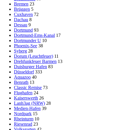
Bremen
23
Brüggen
5
Cuxhaven
72
Dachau
8
Dessau
9
Dortmund
93
Dortmund-Ems-Kanal
17
Dortmunder U
10
Phoenix-See
38
Syberg
28
Dorum (Leuchtfeuer)
11
Drehfunkfeuer Barmen
13
Duisburger Hafen
83
Düsseldorf
333
Aquazoo
40
Benrath
13
Classic Remise
73
Flughafen
24
Kaiserswerth
26
Lanh3ag (NRW)
28
Medien-Hafen
39
Nordpark
15
Rheinturm
10
Riesenrad
23
Volksgarten
42