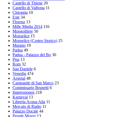
Castello di Thiene
20
Castello di Valbona
11
Chioggia
10
Este
34
Florenz
13
Mille Miglia 2014
116
Mongolfiere
50
Monselice
15
Monselice (Corteo Storico)
25
Murano
19
Padua
49
Padua - Palazzo del Bo
30
Pisa
13
Rom
32
San Daniele
6
Venedig
474
Arsenal
48
Campanile di San Marco
23
Commissario Brunetti
6
Impressionen
218
Karneval
13
Libreria Acqua Alta
11
Mercato di Rialto
11
Palazzo Ducale
44
People Mover
13