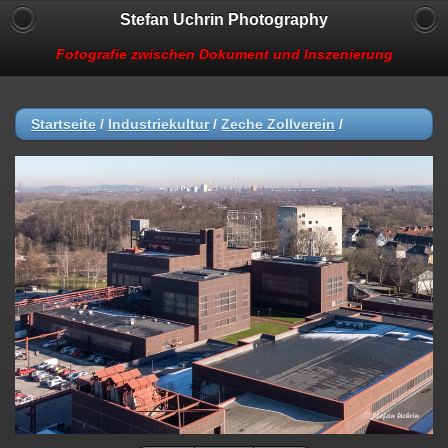
Stefan Uchrin Photography
Fotografie zwischen Dokument und Inszenierung
Startseite
/
Industriekultur
/
Zeche Zollverein
/