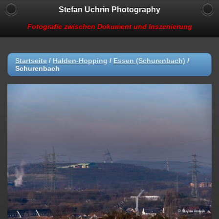
Stefan Uchrin Photography
Fotografie zwischen Dokument und Inszenierung
Startseite
/
Halden-Hopping
/
Essen (Schurenbach)
/
Schurenbach