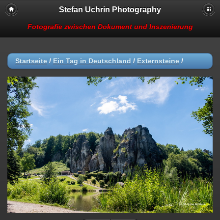
Stefan Uchrin Photography
Fotografie zwischen Dokument und Inszenierung
Startseite
/
Ein Tag in Deutschland
/
Externsteine
/