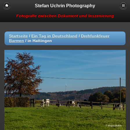
Stefan Uchrin Photography
Fotografie zwischen Dokument und Inszenierung
Startseite
/
Ein Tag in Deutschland
/
Drehfunkfeuer
Barmen
/
in Hattingen