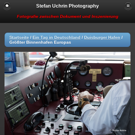
Stefan Uchrin Photography
Fotografie zwischen Dokument und Inszenierung
Startseite
/
Ein Tag in Deutschland
/
Duisburger Hafen
/
Größter Binnenhafen Europas