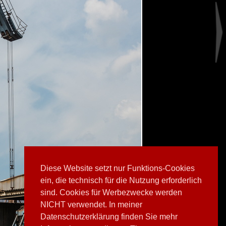
Diese Website setzt nur Funktions-Cookies
ein, die technisch für die Nutzung erforderlich
sind. Cookies für Werbezwecke werden
NICHT verwendet. In meiner
Datenschutzerklärung finden Sie mehr