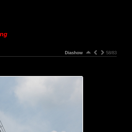
ung
Diashow
58/83