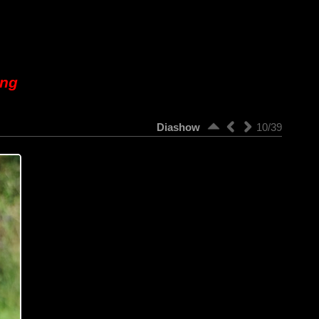
ung
Diashow
10/39