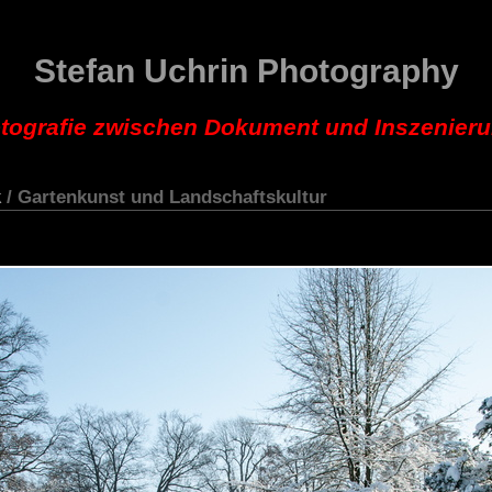
Stefan Uchrin Photography
tografie zwischen Dokument und Inszenier
k
/ Gartenkunst und Landschaftskultur