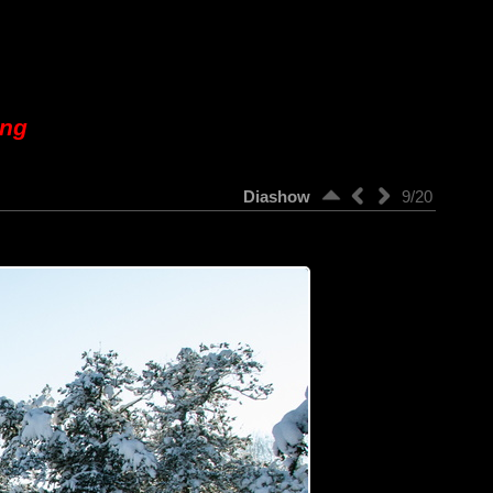
ung
Diashow
9/20