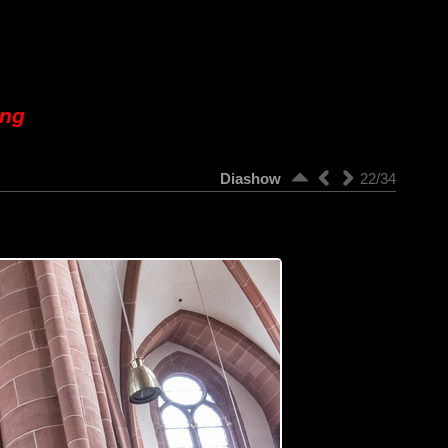
ung
Diashow
22/34