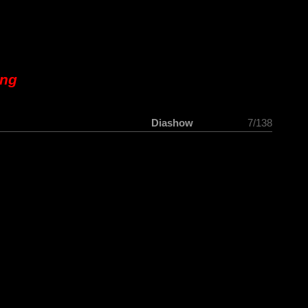
ung
Diashow
7/138