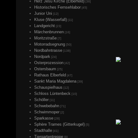
Herz Jesu Kirche (Elberfeld)
[38]
Historisches Fernsehlabor
[45]
Junior Uni
[12]
Kluse (Wasserfall)
[11]
Landgericht
[23]
Märchenbrunnen
[16]
Moritzstraße
[7]
Motorradsegnung
[50]
Nordbahntrasse
[138]
Nordpark
[24]
Osterprozession
[42]
Ostersbaum
[25]
Rathaus Elberfeld
[47]
Sankt Maria Magdalena
[39]
Schauspielhaus
[12]
Schloss Lüntenbeck
[10]
Schöller
[11]
Schwebebahn
[71]
Schwimmoper
[2]
Sparkasse
[28]
Sphère Trames (Gitterkugel)
[5]
Stadthalle
[41]
Tiergartentreppe
[8]