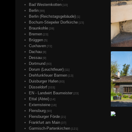
Bad Westernkotten
[10]
Berlin
[99]
Berlin (Reichstagsgebäude)
[1]
Bochum-Stiepeler Dorfkirche
[15]
Braunkohle
[39]
Bremen
[23]
Brüggen
[5]
Cuxhaven
[72]
Dachau
[8]
Dessau
[9]
Dortmund
[93]
Dorum (Leuchtfeuer)
[11]
Drehfunkfeuer Barmen
[13]
Duisburger Hafen
[83]
Düsseldorf
[333]
EN - Landwirt Baumeister
[23]
Ettal (Abtei)
[14]
Externsteine
[18]
Flensburg
[90]
Flensburger Förde
[21]
Frankfurt am Main
[37]
Garmisch-Partenkirchen
[121]