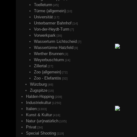
Toelleturm
[45]
Türme (allgemein)
[10]
Universität
[17]
Unterbarmer Bahnhof
[14]
Von-der-Heydt-Turm
[7]
Vorwerkpark
[36]
Wasserturm Lichtscheid
[7]
Wassertürme Hatzfeld
[9]
Werther Brunnen
[3]
Weyerbuschturm
[24]
Zillertal
[27]
Zoo (allgemein)
[72]
Zoo - Elefantös
[32]
Würzburg
[46]
Zugspitze
[16]
Halden-Hopping
[208]
Industriekultur
[1250]
Italien
[1303]
Kunst & Kultur
[418]
Natur (un)natürlich
[105]
Privat
[34]
Special Shooting
[119]