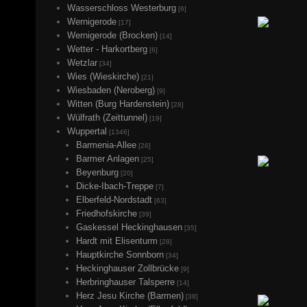
Wasserschloss Westerburg
[6]
Wernigerode
[17]
Wernigerode (Brocken)
[14]
Wetter - Harkortberg
[6]
Wetzlar
[34]
Wies (Wieskirche)
[21]
Wiesbaden (Neroberg)
[9]
Witten (Burg Hardenstein)
[28]
Wülfrath (Zeittunnel)
[19]
Wuppertal
[1346]
Barmenia-Allee
[26]
Barmer Anlagen
[25]
Beyenburg
[20]
Dicke-Ibach-Treppe
[7]
Elberfeld-Nordstadt
[63]
Friedhofskirche
[39]
Gaskessel Heckinghausen
[35]
Hardt mit Elisenturm
[28]
Hauptkirche Sonnborn
[34]
Heckinghauser Zollbrücke
[9]
Herbringhauser Talsperre
[14]
Herz Jesu Kirche (Barmen)
[38]