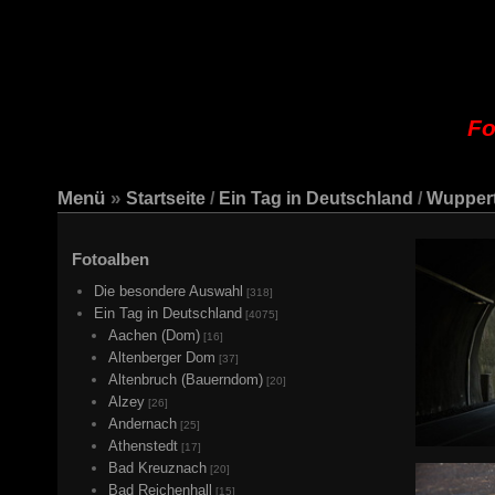
Fo
Menü
»
Startseite
/
Ein Tag in Deutschland
/
Wuppert
Fotoalben
Die besondere Auswahl
[318]
Ein Tag in Deutschland
[4075]
Aachen (Dom)
[16]
Altenberger Dom
[37]
Altenbruch (Bauerndom)
[20]
Alzey
[26]
Andernach
[25]
Athenstedt
[17]
Bad Kreuznach
[20]
Bad Reichenhall
[15]