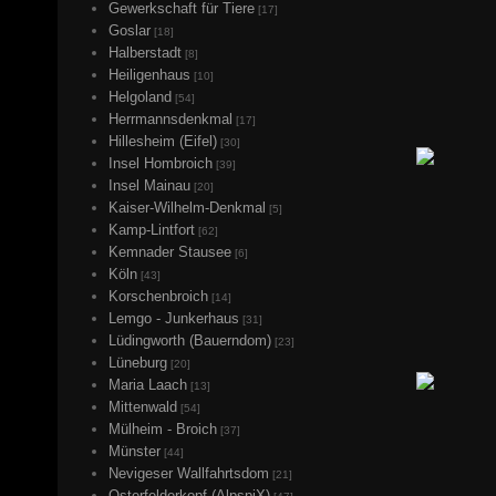
Gewerkschaft für Tiere
[17]
Goslar
[18]
Halberstadt
[8]
Heiligenhaus
[10]
Helgoland
[54]
Herrmannsdenkmal
[17]
Hillesheim (Eifel)
[30]
Insel Hombroich
[39]
Insel Mainau
[20]
Kaiser-Wilhelm-Denkmal
[5]
Kamp-Lintfort
[62]
Kemnader Stausee
[6]
Köln
[43]
Korschenbroich
[14]
Lemgo - Junkerhaus
[31]
Lüdingworth (Bauerndom)
[23]
Lüneburg
[20]
Maria Laach
[13]
Mittenwald
[54]
Mülheim - Broich
[37]
Münster
[44]
Nevigeser Wallfahrtsdom
[21]
Osterfelderkopf (AlpspiX)