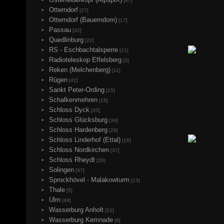
[47]
Otterndorf
[27]
Otterndorf (Bauerndom)
[17]
Passau
[32]
Quedlinburg
[22]
RS - Eschbachtalsperre
[21]
Radioteleskop Effelsberg
[3]
Reken (Melchenberg)
[11]
Rügen
[42]
Sankt Peter-Ording
[15]
Schalkenmehren
[18]
Schloss Dyck
[20]
Schloss Glücksburg
[34]
Schloss Hardenberg
[28]
Schloss Linderhof (Ettal)
[18]
Schloss Nordkirchen
[37]
Schloss Rheydt
[28]
Solingen
[97]
Sprockhövel - Malakowturm
[13]
Thale
[5]
Ulm
[48]
Wasserburg Anholt
[22]
Wasserburg Kemnade
[8]