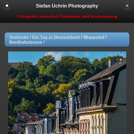
Stefan Uchrin Photography
Fotografie zwischen Dokument und Inszenierung
Startseite
/
Ein Tag in Deutschland
/
Wuppertal
/
Nordbahntrasse
/