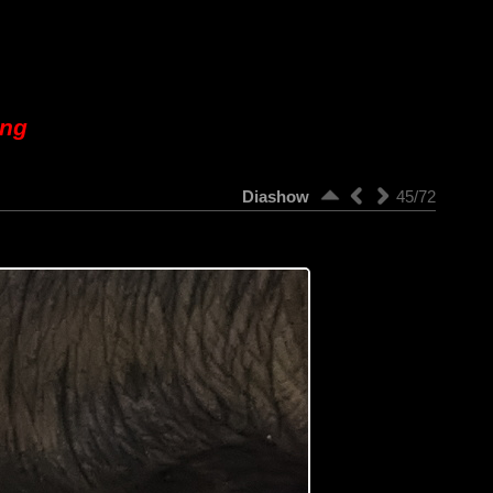
ung
Diashow
45/72