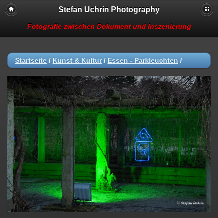
Stefan Uchrin Photography
Fotografie zwischen Dokument und Inszenierung
Startseite
/
Kunst & Kultur
/
Essen - Parkleuchten
/