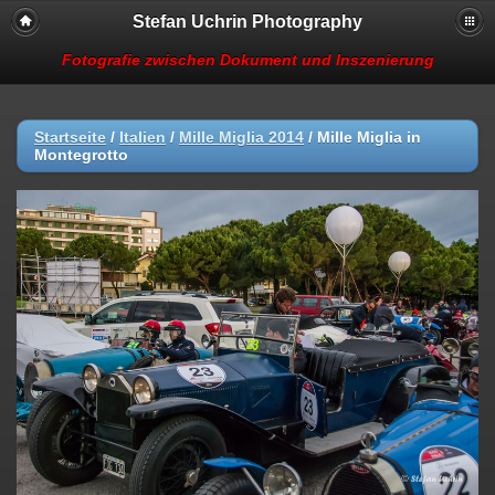
Stefan Uchrin Photography
Fotografie zwischen Dokument und Inszenierung
Startseite
/
Italien
/
Mille Miglia 2014
/
Mille Miglia in
Montegrotto