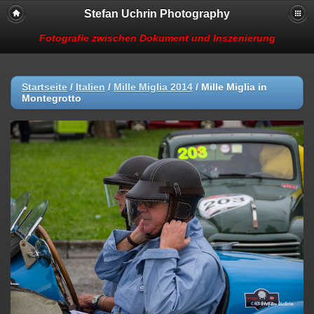
Stefan Uchrin Photography
Fotografie zwischen Dokument und Inszenierung
Startseite
/
Italien
/
Mille Miglia 2014
/
Mille Miglia in
Montegrotto