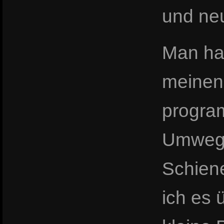
und neu
Man hal
meinen
program
Umwe
Schien
ich es