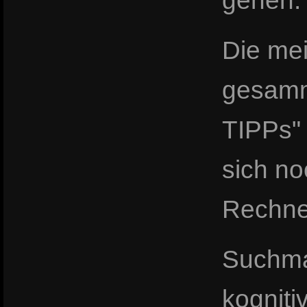
gehen.
Die mei
gesamme
TIPPs" 
sich no
Rechne
Suchma
kogniti