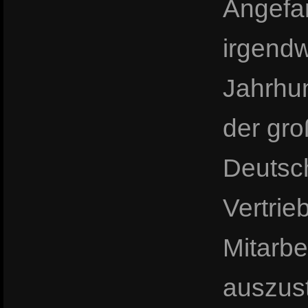
Angefa
irgendw
Jahrhun
der gr
Deutsch
Vertrie
Mitarbe
auszust