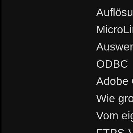
Auflös
MicroLi
Auswert
ODBC
Adobe 
Wie gro
Vom eig
FTPS-V