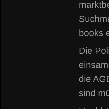
marktb
Suchma
books 
Die Pol
einsam
die AGB
sind mü