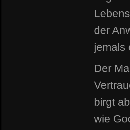
Lebens
der Anw
jemals
Der Man
Vertrau
birgt 
wie Go