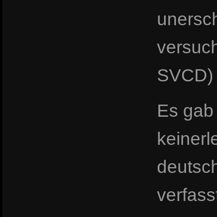
unersch
versuch
SVCD) 
Es gab
keinerl
deutsch
verfass