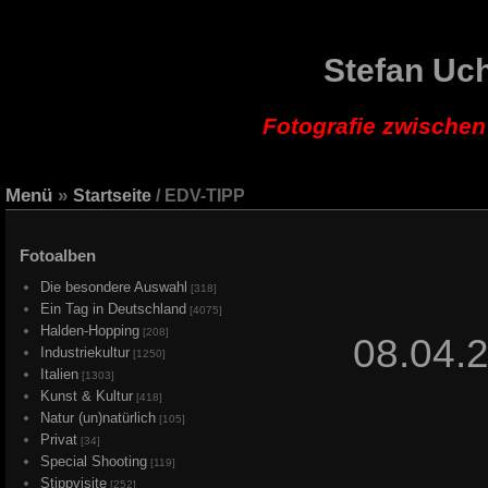
Stefan Uc
Fotografie zwische
Menü
»
Startseite
/ EDV-TIPP
Fotoalben
Die besondere Auswahl
[318]
Ein Tag in Deutschland
[4075]
Halden-Hopping
[208]
08.04.
Industriekultur
[1250]
Italien
[1303]
Kunst & Kultur
[418]
Natur (un)natürlich
[105]
Privat
[34]
Special Shooting
[119]
Stippvisite
[252]