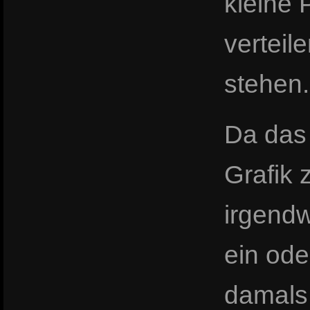
kleine 
verteil
stehen.
Da das
Grafik 
irgend
ein od
damals 