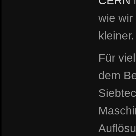
CERN
i
wie wir
kleiner.
Für vie
dem Be
Siebtec
Maschi
Auflös