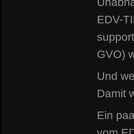
Unabhän
EDV-TI
support
GVO) wa
Und wer
Damit w
Ein paa
vom ED