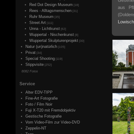
Gesehen 
Red Dot Design Museum
[18]
aus Pfl
Rees - Alltagsmenschen
[31]
(Doldens
Ruhr Museum
[35]
Lowisch
Street Art
[111]
Unna - Lichtkunst
[62]
Wuppertal - Nischenkunst
[8]
Wuppertal Skulpturenprojekt
[30]
Natur (un)natürlich
[105]
Privat
[34]
Special Shooting
[119]
Stippvisite
[252]
8082 Fotos
Service
Alter EDV-TIPP
Fine-Art Fotografie
Foto / Film Noir
Fuji X-T20 mit Fremdobjektiv
Gestische Fotografie
Vom Video-Film zur Video-DVD
Zeppelin-NT