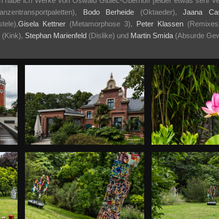
habe ich Werke von Oswald Gibiec-Oberhoff [leider etwas sehr verst
anzentransportpaletten),
Bodo Berheide
(Oktaeder),
Jaana Ca
tele),
Gisela Kettner
(Metamorphose 3),
Peter Klassen
(Remixes)
(Kink),
Stephan Marienfeld
(Dislike) und
Martin Smida
(Absurde Gew