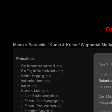
Fo
Menü
»
Startseite
/
Kunst & Kultur
/
Wuppertal Skulp
Fotoalben
Das 7. S
Die besondere Auswahl
[318]
Ein Tag in Deutschland
[4075]
In ein
Halden-Hopping
[208]
Botanis
Industriekultur
[1250]
Italien
ein ode
[1303]
Kunst & Kultur
[418]
Auto-Skulpturenpark
Die Mis
[30]
Essen - Alte Synagoge
[10]
Fotograf
Essen - Parkleuchten
[40]
Kunsthof Greven
[43]