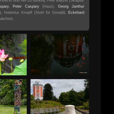
eckt und viel zu dunkel], Felix Baltzer (Skulptur
spary
,
Peter Caspary
(Haus),
Georg Janthur
, Hubertus Knopff (Stuhl für Donald),
Eckehard
ächse).