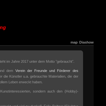
ung
map
Diashow
teht im Jahre 2017 unter dem Motto "gebraucht".
nd dem
Verein der Freunde und Förderer des
er die Künstler u.a. gebrauchte Materialien, die der
vollem Leben erweckt haben.
unstinteressierten, sondern auch den (Hobby)-