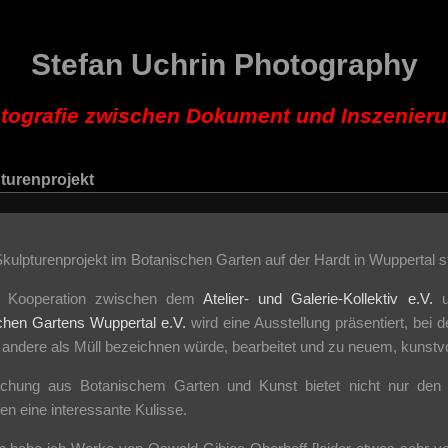
Stefan Uchrin Photography
tografie zwischen Dokument und Inszenier
turenprojekt
kulpturenprojekt im Botanischen Garten auf der Hardt in Wuppertal s
er Kooperation zwischen dem
Atelier- und Galerie-Kollektiv e.V.
u
chen Gartens Wuppertal e.V.
wird eine Ausstellung präsentiert, bei d
r andere als Müll bezeichnen würde, bearbeitet und zu neuem, kunst
chung aus Botanischem Garten und Kunst bietet nicht nur den K
en eine interessante Kulisse.