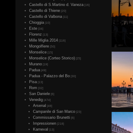
Castello di S.Martino d. Vaneza
[16]
Castello di Thiene
[20]
Castello di Valbona
[11]
Chioggia
[10]
Este
[34]
Florenz
[13]
Mille Miglia 2014
[116]
Mongolfiere
[50]
Monselice
[15]
Monselice (Corteo Storico)
[25]
Murano
[19]
Padua
[49]
Padua - Palazzo del Bo
[30]
Pisa
[13]
Rom
[32]
San Daniele
[6]
Venedig
[474]
Arsenal
[48]
Campanile di San Marco
[23]
Commissario Brunetti
[6]
Impressionen
[218]
Karneval
[13]