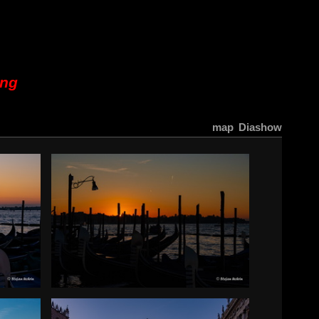
ung
map
Diashow