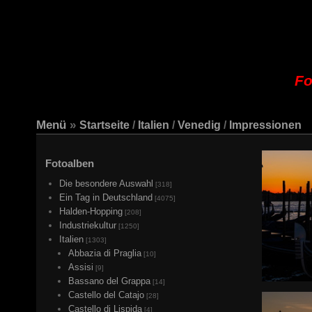
Fo
Menü
»
Startseite
/
Italien
/
Venedig
/
Impressionen
Fotoalben
Die besondere Auswahl
[318]
Ein Tag in Deutschland
[4075]
Halden-Hopping
[208]
Industriekultur
[1250]
Italien
[1303]
Abbazia di Praglia
[10]
Assisi
[9]
Bassano del Grappa
[14]
Castello del Catajo
[28]
Castello di Lispida
[4]