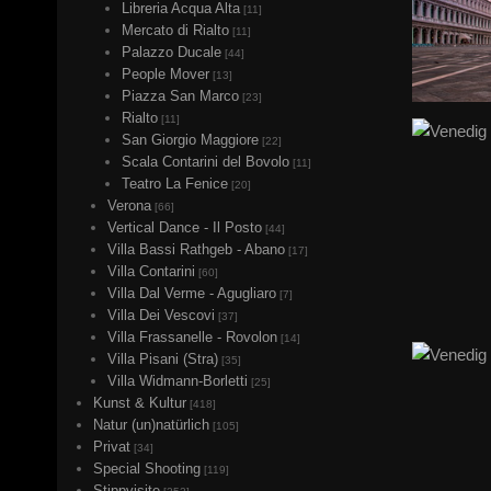
Libreria Acqua Alta
[11]
Mercato di Rialto
[11]
Palazzo Ducale
[44]
People Mover
[13]
Piazza San Marco
[23]
Rialto
[11]
San Giorgio Maggiore
[22]
Scala Contarini del Bovolo
[11]
Teatro La Fenice
[20]
Verona
[66]
Vertical Dance - Il Posto
[44]
Villa Bassi Rathgeb - Abano
[17]
Villa Contarini
[60]
Villa Dal Verme - Agugliaro
[7]
Villa Dei Vescovi
[37]
Villa Frassanelle - Rovolon
[14]
Villa Pisani (Stra)
[35]
Villa Widmann-Borletti
[25]
Kunst & Kultur
[418]
Natur (un)natürlich
[105]
Privat
[34]
Special Shooting
[119]
Stippvisite